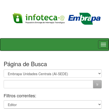
Skip
navigation
Página de Busca
Filtros correntes: