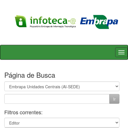
Skip
navigation
Página de Busca
Filtros correntes: