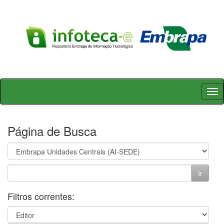
Skip
navigation
Página de Busca
Filtros correntes: