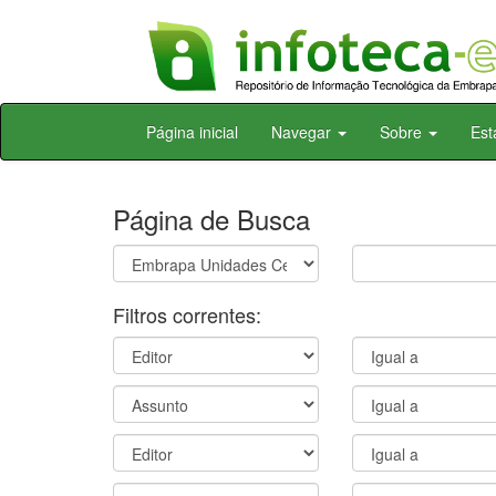
Skip
Página inicial
Navegar
Sobre
Est
navigation
Página de Busca
Filtros correntes: