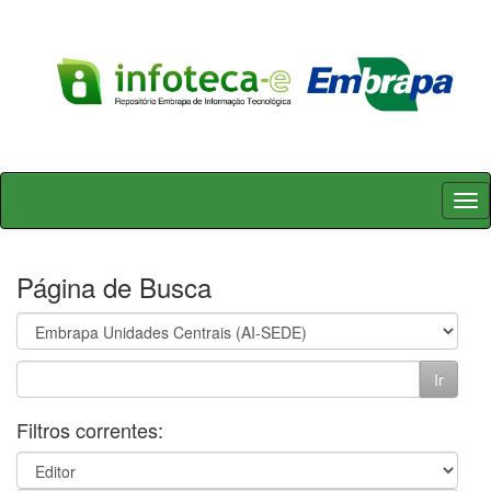
Skip
navigation
Página de Busca
Filtros correntes: