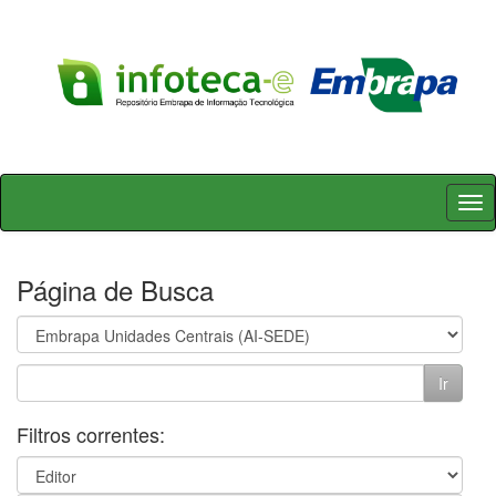
Skip
navigation
Página de Busca
Filtros correntes: