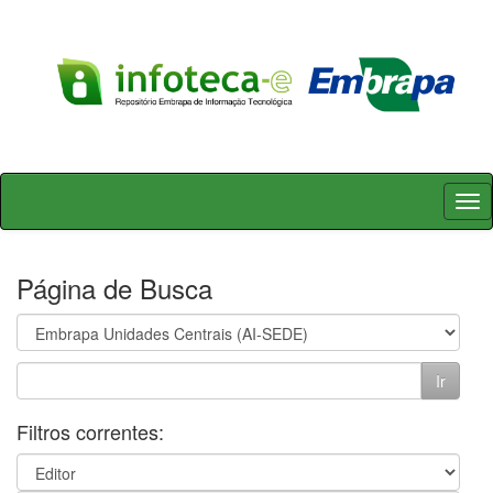
Skip
navigation
Página de Busca
Filtros correntes: