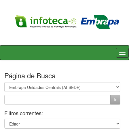
Skip
navigation
Página de Busca
Filtros correntes: