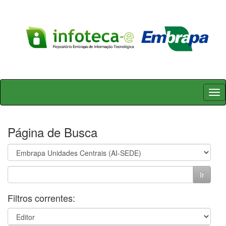
Skip
navigation
Página de Busca
Filtros correntes: