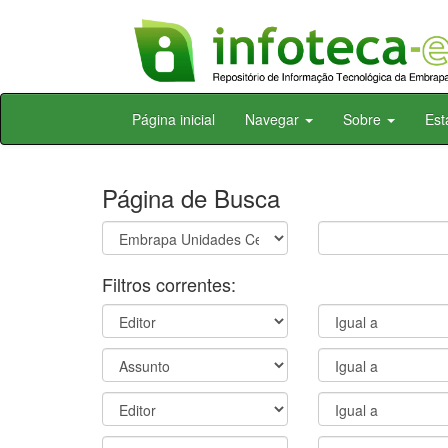
Skip
Página inicial
Navegar
Sobre
Est
navigation
Página de Busca
Filtros correntes: