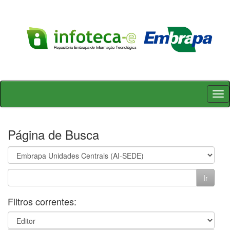
Skip
navigation
Página de Busca
Filtros correntes: