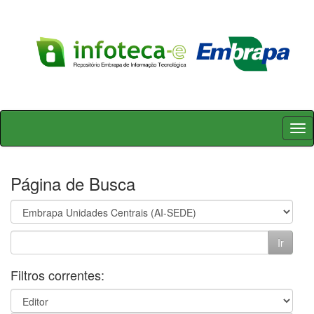
Skip
navigation
Página de Busca
Filtros correntes: