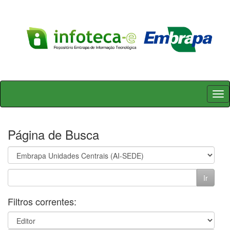
Skip
navigation
Página de Busca
Filtros correntes: