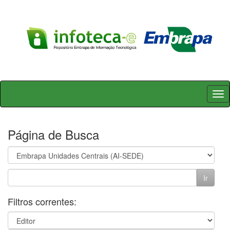
Skip
navigation
Página de Busca
Filtros correntes: