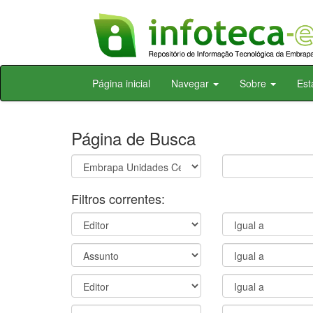
Skip
Página inicial
Navegar
Sobre
Est
navigation
Página de Busca
Filtros correntes: