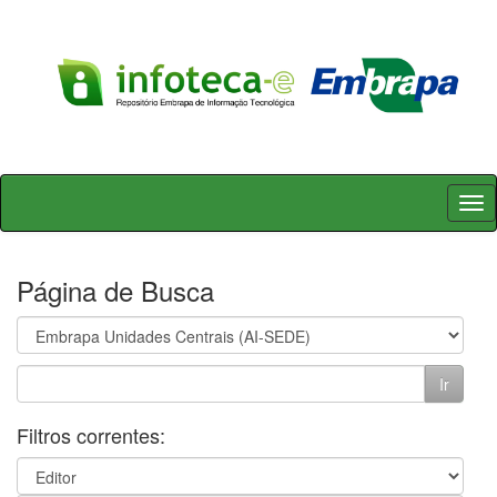
Skip
navigation
Página de Busca
Filtros correntes: