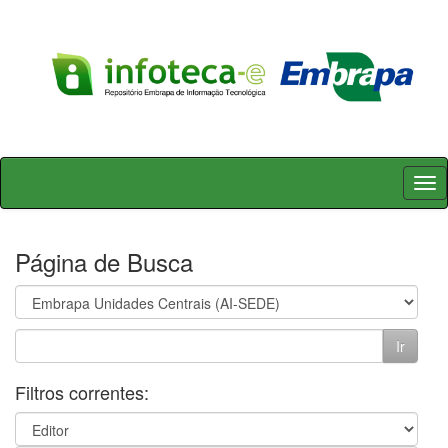
Skip
navigation
Página de Busca
Filtros correntes: