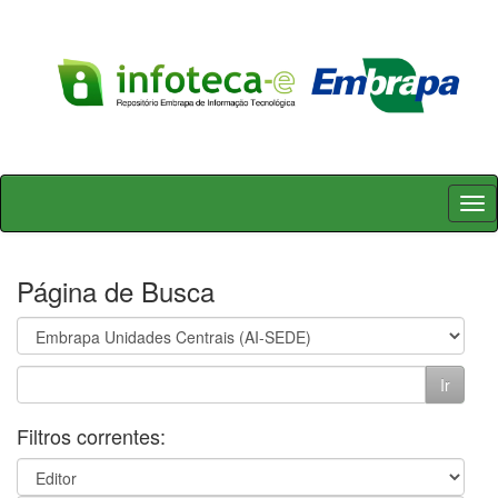
Skip
navigation
Página de Busca
Filtros correntes: