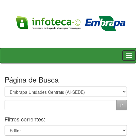
Skip
navigation
Página de Busca
Filtros correntes: