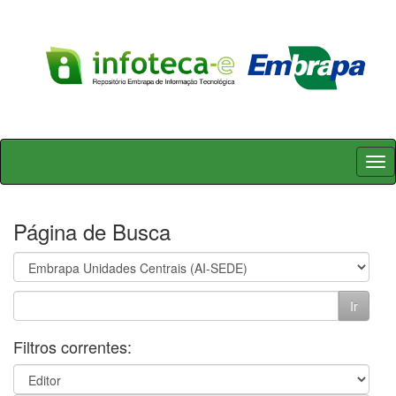
Skip
navigation
Página de Busca
Filtros correntes: