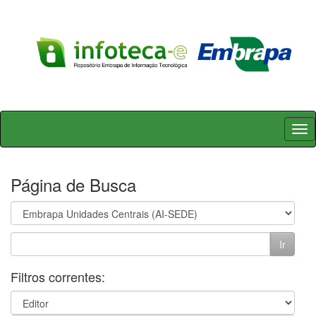
Skip
navigation
Página de Busca
Filtros correntes: