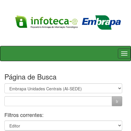
Skip
navigation
Página de Busca
Filtros correntes: