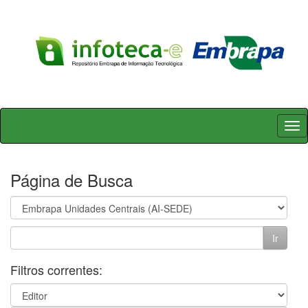
Skip
navigation
Página de Busca
Filtros correntes: