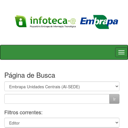
Skip
navigation
Página de Busca
Filtros correntes: