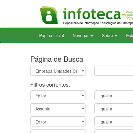
Skip
Página inicial
Navegar
Sobre
Est
navigation
Página de Busca
Filtros correntes: