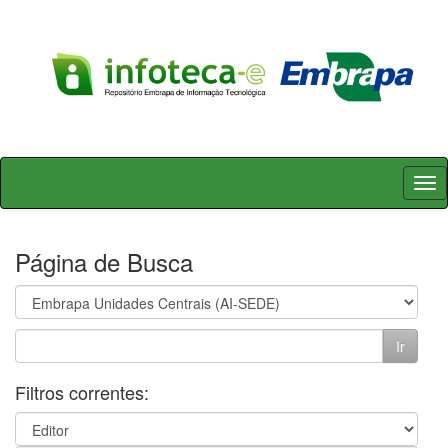
Skip
navigation
Página de Busca
Filtros correntes: