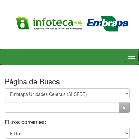
Skip
navigation
Página de Busca
Filtros correntes: