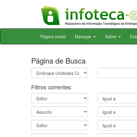
Skip
Página inicial
Navegar
Sobre
Est
navigation
Página de Busca
Filtros correntes: