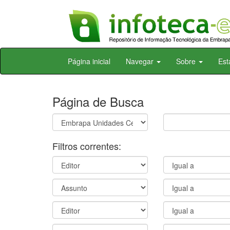
Skip
Página inicial
Navegar
Sobre
Est
navigation
Página de Busca
Filtros correntes: