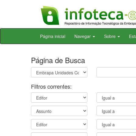
Skip
Página inicial
Navegar
Sobre
Est
navigation
Página de Busca
Filtros correntes: