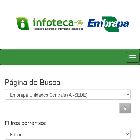
Skip
navigation
Página de Busca
Filtros correntes: