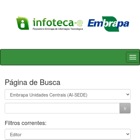
Skip
navigation
Página de Busca
Filtros correntes: