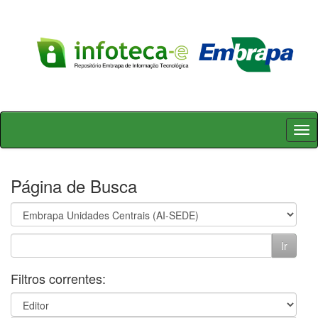
Skip
navigation
Página de Busca
Filtros correntes: