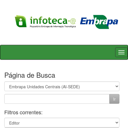
Skip
navigation
Página de Busca
Filtros correntes: