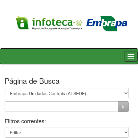
Skip
navigation
Página de Busca
Filtros correntes: