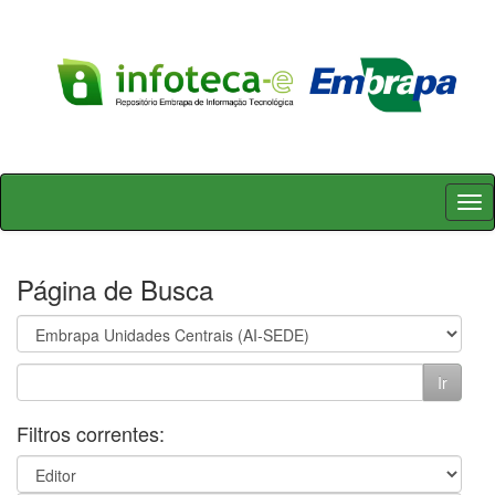
Skip
navigation
Página de Busca
Filtros correntes: