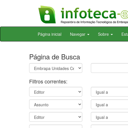
Skip
Página inicial
Navegar
Sobre
Est
navigation
Página de Busca
Filtros correntes: