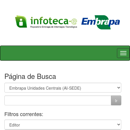
Skip
navigation
Página de Busca
Filtros correntes: