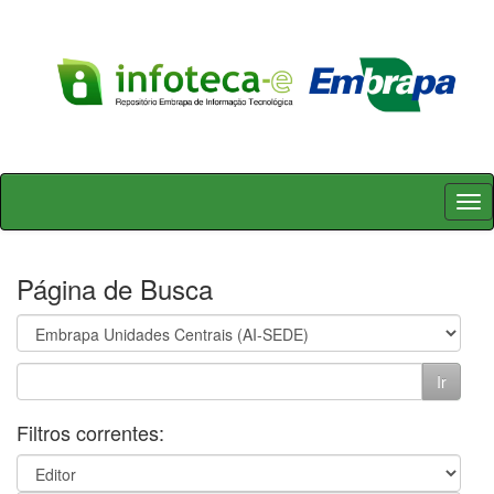
Skip
navigation
Página de Busca
Filtros correntes: