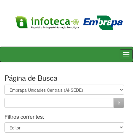
Skip
navigation
Página de Busca
Filtros correntes: