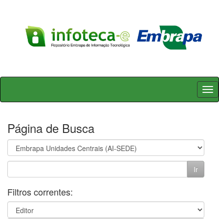
Skip
navigation
Página de Busca
Filtros correntes: