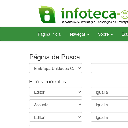
Skip
Página inicial
Navegar
Sobre
Est
navigation
Página de Busca
Filtros correntes: