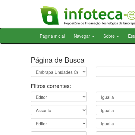
Skip
Página inicial
Navegar
Sobre
Est
navigation
Página de Busca
Filtros correntes: