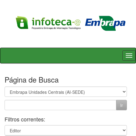
Skip
navigation
Página de Busca
Filtros correntes: