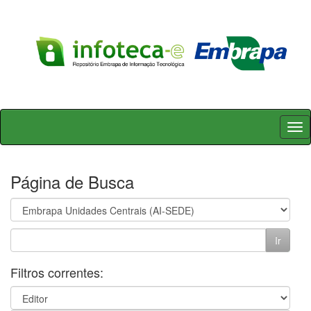
Skip
navigation
Página de Busca
Filtros correntes: