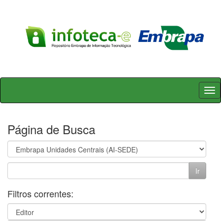
Skip
navigation
Página de Busca
Filtros correntes: