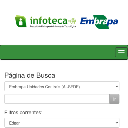
Skip
navigation
Página de Busca
Filtros correntes: