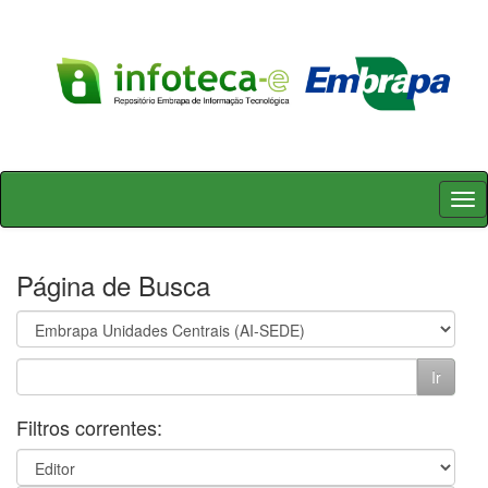
Skip
navigation
Página de Busca
Filtros correntes: