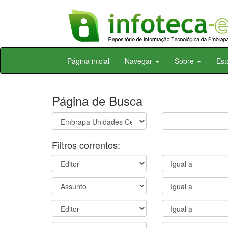
Skip
Página inicial
Navegar
Sobre
Est
navigation
Página de Busca
Filtros correntes: