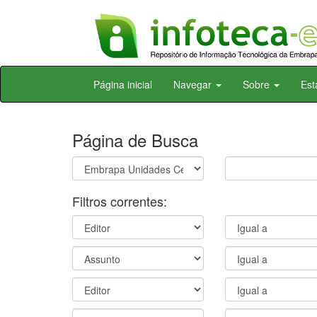
Skip
Página inicial
Navegar
Sobre
Est
navigation
Página de Busca
Filtros correntes: